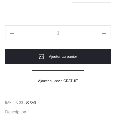
quantité
de
Gants
Ajouter au panier
EUROCUT
1CRAG
COVERGUARD
Ajouter au devis GRATUIT
EAN:
UGS :
1CRAG
Description