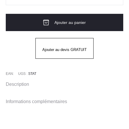
quantité
de
Doudoune
Ajouter au panier
TATAKI
Ajouter au devis GRATUIT
EAN:
UGS :
STAT
Description
Informations complémentaires