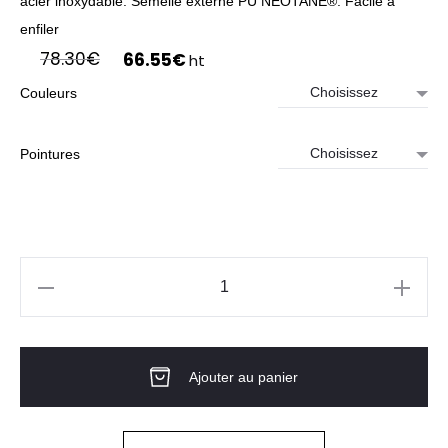
acier inoxydable. Semelle externe PU NEOTANE®. Facile à
enfiler
Le
Le
78.30
€
66.55
€
ht
prix
prix
Couleurs
initial
actuel
était :
est :
78.30€.
66.55€.
Pointures
quantité
de
Demi-
Ajouter au panier
Bottes
Fourrées
RIGLITEX