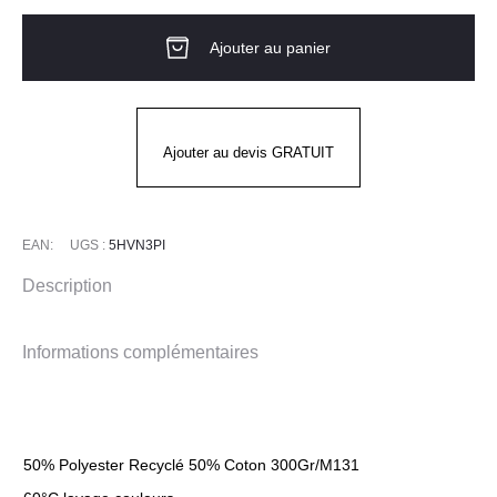
Combinaison
Ajouter au panier
HV
Homme
FOVEA
PI
Ajouter au devis GRATUIT
LAFONT
EAN:
UGS :
5HVN3PI
Description
Informations complémentaires
50% Polyester Recyclé 50% Coton 300Gr/M131