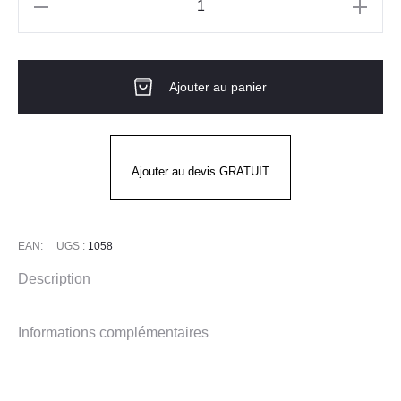
quantité
de
COMBINAISON
Ajouter au panier
OVERMAX
1
ZIP
MOLINEL
Ajouter au devis GRATUIT
EAN:
UGS :
1058
Description
Informations complémentaires