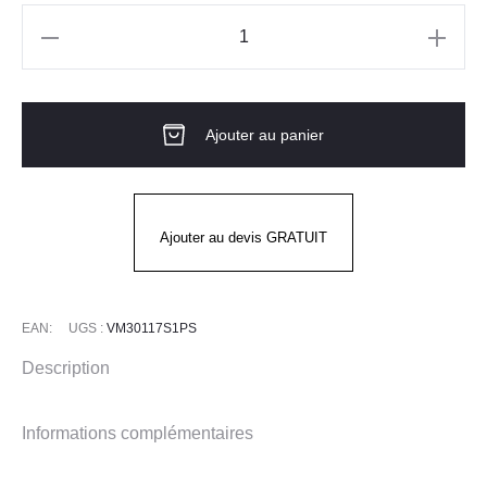
quantité
de
Chaussures
Ajouter au panier
True
Black
Mixte
by
Ajouter au devis GRATUIT
Volcom
EAN:
UGS :
VM30117S1PS
Description
Informations complémentaires