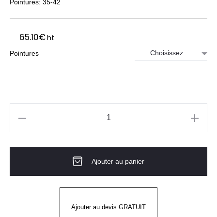
Pointures: 35-42
65.10
€
ht
Pointures
quantité
de
Chaussure
Ajouter au panier
de
sécurité
femme
S3
Ajouter au devis GRATUIT