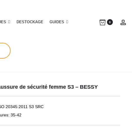
UES
DESTOCKAGE
GUIDES
Ac
0
ussure de sécurité femme S3 – BESSY
SO 20345:2011 S3 SRC
tures: 35-42