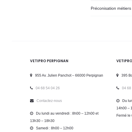
Préconisation métiers
VETIPRO PERPIGNAN
VETIPR
955 Av. Julien Panchot – 66000 Perpignan
395 Bd
04 68 54 04 26
04 68
Contactez-nous
Du lun
14h00 – 
Du lundi au vendredi : 8h00 – 12h00 et
Fermé le 
13h30 – 18h30
Samedi : 8h00 – 12h00