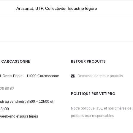
Artisanat, BTP, Collectivité, Industrie légère
O CARCASSONNE
RETOUR PRODUITS
. Denis Papin – 11000 Carcassonne
Demande de retour produits
 25 65 62
POLITIQUE RSE VETIPRO
di au vendredi : 8h00 – 12h00 et
Notre politique RSE et nos critères de 
18h00
produits éco-responsables
week-end et jours fériés