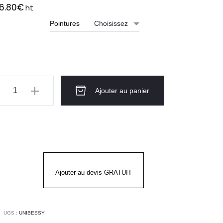
6.80
€
ht
Pointures
ntité
Ajouter au panier
ussure
urité
mme
Ajouter au devis GRATUIT
SSY
UGS :
UNIBESSY