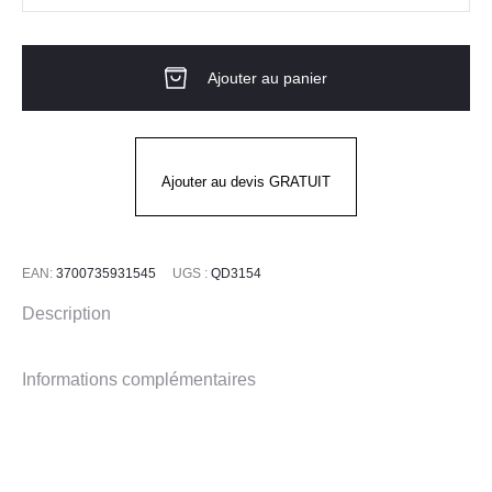
de
Bouteille
Ajouter au panier
isotherme
2L
-
TITAN
Ajouter au devis GRATUIT
POP
-
QWETCH
EAN:
3700735931545
UGS :
QD3154
Description
Informations complémentaires