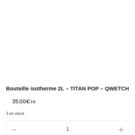
Bouteille isotherme 2L – TITAN POP – QWETCH
35.00
€
ht
3 en stock
quantité