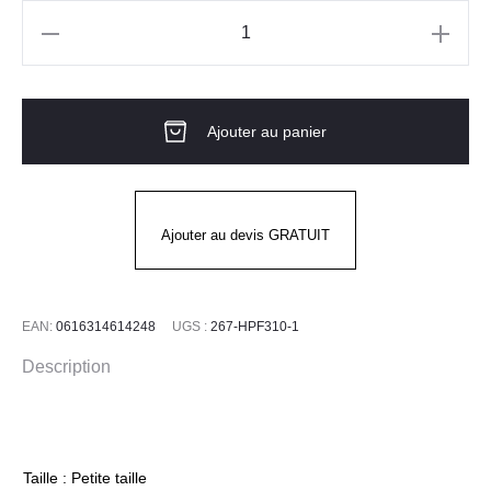
quantité
de
Bouchons
Ajouter au panier
d'oreilles
NANO
BULLET
PIP
Ajouter au devis GRATUIT
Boite
200
paires
EAN:
0616314614248
UGS :
267-HPF310-1
Description
Taille : Petite taille