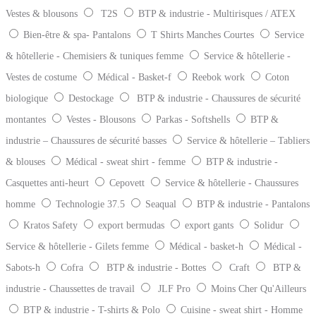
Vestes & blousons
T2S
BTP & industrie - Multirisques / ATEX
Bien-être & spa- Pantalons
T Shirts Manches Courtes
Service
& hôtellerie - Chemisiers & tuniques femme
Service & hôtellerie -
Vestes de costume
Médical - Basket-f
Reebok work
Coton
biologique
Destockage
BTP & industrie - Chaussures de sécurité
montantes
Vestes - Blousons
Parkas - Softshells
BTP &
industrie – Chaussures de sécurité basses
Service & hôtellerie – Tabliers
& blouses
Médical - sweat shirt - femme
BTP & industrie -
Casquettes anti-heurt
Cepovett
Service & hôtellerie - Chaussures
homme
Technologie 37.5
Seaqual
BTP & industrie - Pantalons
Kratos Safety
export bermudas
export gants
Solidur
Service & hôtellerie - Gilets femme
Médical - basket-h
Médical -
Sabots-h
Cofra
BTP & industrie - Bottes
Craft
BTP &
industrie - Chaussettes de travail
JLF Pro
Moins Cher Qu'Ailleurs
BTP & industrie - T-shirts & Polo
Cuisine - sweat shirt - Homme