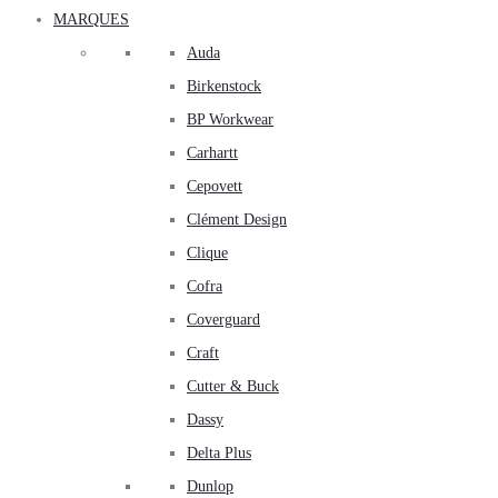
MARQUES
Auda
Birkenstock
BP Workwear
Carhartt
Cepovett
Clément Design
Clique
Cofra
Coverguard
Craft
Cutter & Buck
Dassy
Delta Plus
Dunlop