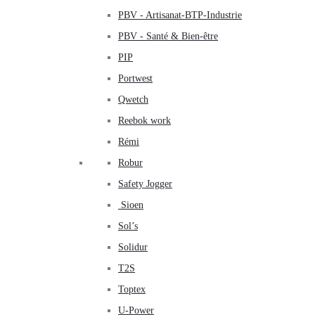
PBV - Artisanat-BTP-Industrie
PBV - Santé & Bien-être
PIP
Portwest
Qwetch
Reebok work
Rémi
Robur
Safety Jogger
Sioen
Sol’s
Solidur
T2S
Toptex
U-Power