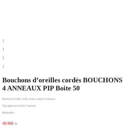
1
1
1
1
Bouchons d’oreilles cordés BOUCHONS
4 ANNEAUX PIP Boite 50
Bouchons d’oreilles cordés, forme conique à 4 anneaux.
Tige rigide pour faciliter l’insertion.
Réutilisables.
49.86
€
ht