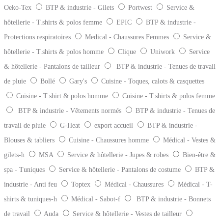
Oeko-Tex
BTP & industrie - Gilets
Portwest
Service &
hôtellerie - T.shirts & polos femme
EPIC
BTP & industrie -
Protections respiratoires
Medical - Chaussures Femmes
Service &
hôtellerie - T.shirts & polos homme
Clique
Uniwork
Service
& hôtellerie - Pantalons de tailleur
BTP & industrie - Tenues de travail
de pluie
Bollé
Gary's
Cuisine - Toques, calots & casquettes
Cuisine - T.shirt & polos homme
Cuisine - T.shirts & polos femme
BTP & industrie - Vêtements normés
BTP & industrie - Tenues de
travail de pluie
G-Heat
export accueil
BTP & industrie -
Blouses & tabliers
Cuisine - Chaussures homme
Médical - Vestes &
gilets-h
MSA
Service & hôtellerie - Jupes & robes
Bien-être &
spa - Tuniques
Service & hôtellerie - Pantalons de costume
BTP &
industrie - Anti feu
Toptex
Médical - Chaussures
Médical - T-
shirts & tuniques-h
Médical - Sabot-f
BTP & industrie - Bonnets
de travail
Auda
Service & hôtellerie - Vestes de tailleur