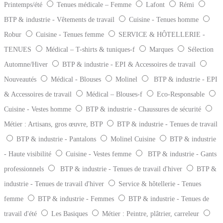
Printemps/été
Tenues médicale – Femme
Lafont
Rémi
BTP & industrie - Vêtements de travail
Cuisine - Tenues homme
Robur
Cuisine - Tenues femme
SERVICE & HÔTELLERIE -
TENUES
Médical – T-shirts & tuniques-f
Marques
Sélection
Automne/Hiver
BTP & industrie - EPI & Accessoires de travail
Nouveautés
Médical - Blouses
Molinel
BTP & industrie - EPI
& Accessoires de travail
Médical – Blouses-f
Eco-Responsable
Cuisine - Vestes homme
BTP & industrie - Chaussures de sécurité
Métier : Artisans, gros œuvre, BTP
BTP & industrie - Tenues de travail
BTP & industrie - Pantalons
Molinel Cuisine
BTP & industrie
- Haute visibilité
Cuisine - Vestes femme
BTP & industrie - Gants
professionnels
BTP & industrie - Tenues de travail d'hiver
BTP &
industrie - Tenues de travail d'hiver
Service & hôtellerie - Tenues
femme
BTP & industrie - Femmes
BTP & industrie - Tenues de
travail d'été
Les Basiques
Métier : Peintre, plâtrier, carreleur