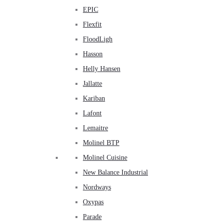
EPIC
Flexfit
FloodLigh
Hasson
Helly Hansen
Jallatte
Kariban
Lafont
Lemaitre
Molinel BTP
Molinel Cuisine
New Balance Industrial
Nordways
Oxypas
Parade