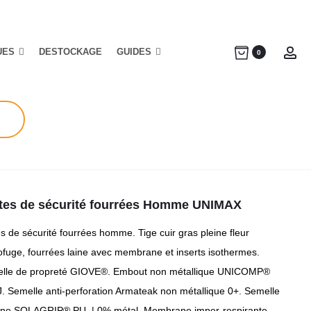
UES
DESTOCKAGE
GUIDES
Ac
0
tes de sécurité fourrées Homme UNIMAX
s de sécurité fourrées homme. Tige cuir gras pleine fleur
ofuge, fourrées laine avec membrane et inserts isothermes.
lle de propreté GIOVE®. Embout non métallique UNICOMP®
J. Semelle anti-perforation Armateak non métallique 0+. Semelle
rne SOLAGRIP® PU. | 0% métal. Membrane imper-respirante