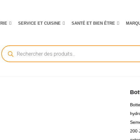
TRIE
SERVICE ET CUISINE
SANTÉ ET BIEN ÊTRE
MARQ
Recherche
de
produits
Bot
Botte
hydr
Seme
200 
exte