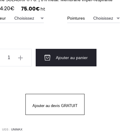
Le
Le
4.20
€
75.00
€
ht
prix
prix
eur
Pointures
initial
actuel
était :
est :
94.20€.
75.00€.
ntité
Ajouter au panier
tes
urité
rrées
mme
Ajouter au devis GRATUIT
IMAX
UGS :
UNIMAX