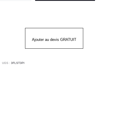
uson
te
X
FONT
Ajouter au devis GRATUIT
UGS :
3FLST3PI