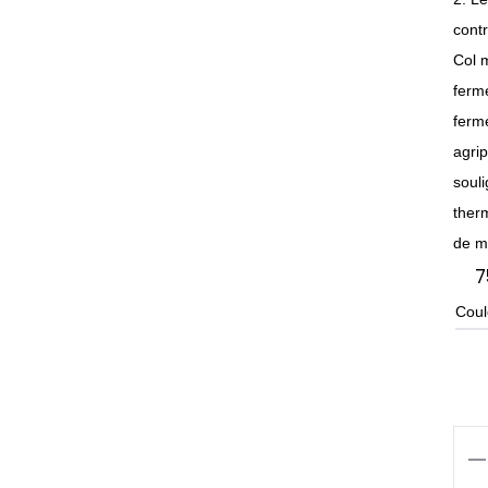
cont
Col 
ferme
ferme
agri
soul
ther
de m
7
Coul
qua
de