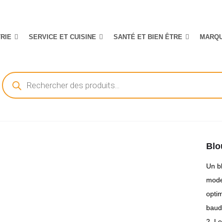
TRIE
SERVICE ET CUISINE
SANTÉ ET BIEN ÊTRE
MARQ
Recherche
de
produits
Blo
Un bl
moder
opti
baud
2. Le