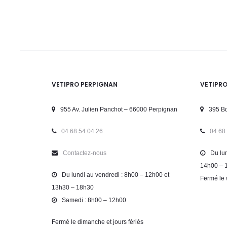
VETIPRO PERPIGNAN
VETIPR
955 Av. Julien Panchot – 66000 Perpignan
395 Bd
04 68 54 04 26
04 68
Contactez-nous
Du lun
14h00 – 
Du lundi au vendredi : 8h00 – 12h00 et
Fermé le 
13h30 – 18h30
Samedi : 8h00 – 12h00
Fermé le dimanche et jours fériés