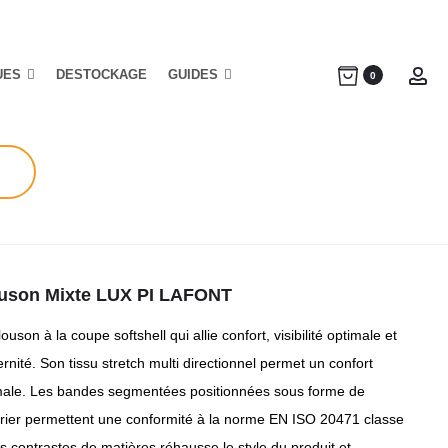
UES
DESTOCKAGE
GUIDES
Ac
0
uson Mixte LUX PI LAFONT
ouson à la coupe softshell qui allie confort, visibilité optimale et
nité. Son tissu stretch multi directionnel permet un confort
male. Les bandes segmentées positionnées sous forme de
rier permettent une conformité à la norme EN ISO 20471 classe
s contrastes de matières réhausse le style du produit et