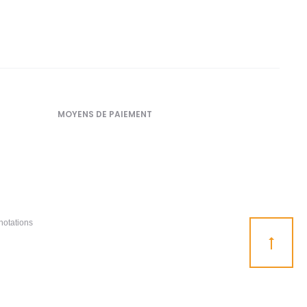
MOYENS DE PAIEMENT
notations
Go
to
top