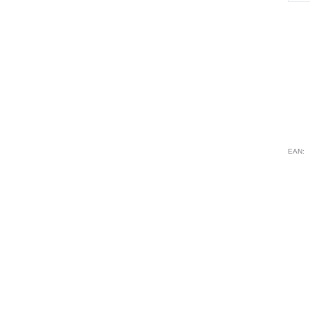
Blo
Mix
LU
PI
LA
EAN: