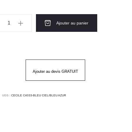
ntité
Ajouter au panier
use
gue
CILE
EU
Ajouter au devis GRATUIT
L
EU
UR
UGS :
CECILE C4033-BLEU CIEL/BLEU AZUR