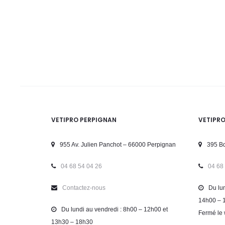
VETIPRO PERPIGNAN
VETIPR
955 Av. Julien Panchot – 66000 Perpignan
395 Bd
04 68 54 04 26
04 68
Contactez-nous
Du lun
14h00 – 
Du lundi au vendredi : 8h00 – 12h00 et
Fermé le 
13h30 – 18h30