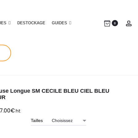
UES
DESTOCKAGE
GUIDES
Ac
0
use Longue SM CECILE BLEU CIEL BLEU
UR
7.00
€
ht
Tailles