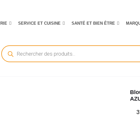
TRIE
SERVICE ET CUISINE
SANTÉ ET BIEN ÊTRE
MARQ
Recherche
de
produits
Blo
AZ
3