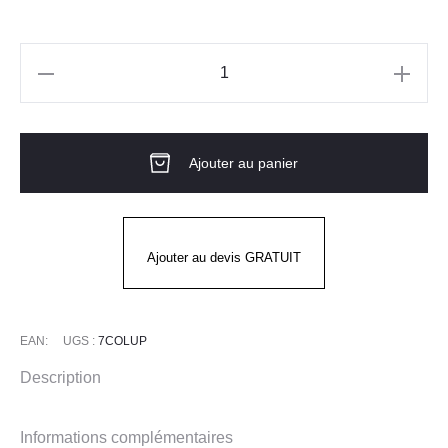
quantité
de
Blouse
Ajouter au panier
COVER
LAFONT
Ajouter au devis GRATUIT
EAN:
UGS :
7COLUP
Description
Informations complémentaires