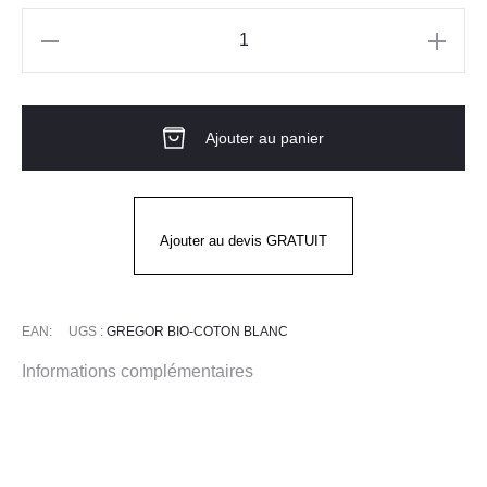
quantité
de
Blouse
Ajouter au panier
blanche
Homme
ML
GREGOR
Ajouter au devis GRATUIT
COTON
BLANC
EAN:
UGS :
GREGOR BIO-COTON BLANC
Informations complémentaires