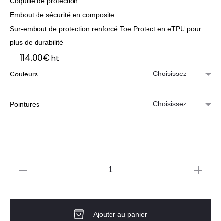
Coquille de protection :
Embout de sécurité en composite
Sur-embout de protection renforcé Toe Protect en eTPU pour
plus de durabilité
114.00
€
ht
Couleurs
Pointures
quantité
de
Chaussures
Ajouter au panier
de