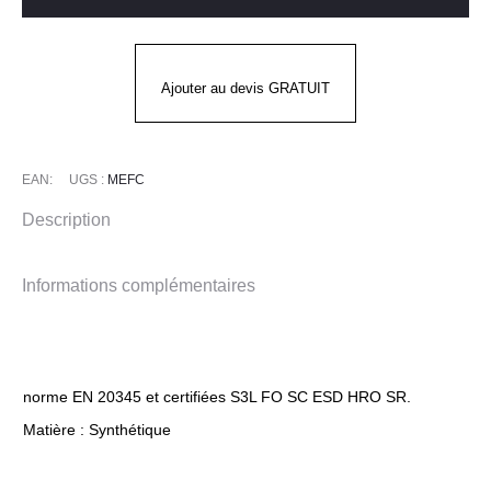
sécurité
Basses
Homme
Ajouter au devis GRATUIT
S3L
CREMORNE
New
EAN:
UGS :
MEFC
Balance
Description
Informations complémentaires
norme EN 20345 et certifiées S3L FO SC ESD HRO SR.
Matière : Synthétique