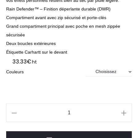
vos effets personnels restent bien au sec par pluie légère.
Rain Defender™ – Finition déperlante durable (DWR)
Compartiment avant avec zip sécurisé et porte-clés
Grand compartiment principal avec poche en mesh zippée
sécurisée
Deux boucles extérieures
Étiquette Carhartt sur le devant
33.33
€
ht
Couleurs
quantité
de
Bagagerie