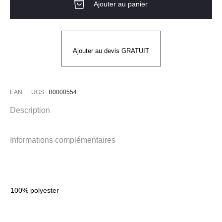
Ajouter au panier
Waist
Pack
CARHARTT
Ajouter au devis GRATUIT
EAN:
UGS :
B0000554
Description
Informations complémentaires
100% polyester