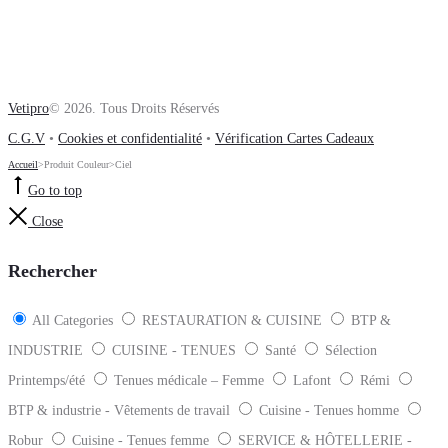
Vetipro
© 2026. Tous Droits Réservés
C.G.V
•
Cookies et confidentialité
•
Vérification Cartes Cadeaux
Accueil
>
Produit Couleur
>
Ciel
Go to top
Close
Rechercher
All Categories
RESTAURATION & CUISINE
BTP &
INDUSTRIE
CUISINE - TENUES
Santé
Sélection
Printemps/été
Tenues médicale – Femme
Lafont
Rémi
BTP & industrie - Vêtements de travail
Cuisine - Tenues homme
Robur
Cuisine - Tenues femme
SERVICE & HÔTELLERIE -