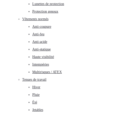
Lunettes de protection
Protection genoux
Vêtements normés
Anti-coupure
Anti-feu
Anti-acide
Anti-statique
Haute visibilité
Intempéries
Multirisques / ATEX
Tenues de travail
Hiver
Pluie
Été
Jetables