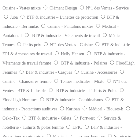
Cuisine - Vestes mixte
Clément Design
N°1 des Ventes - Service
Juba
BTP & industrie – Lunettes de protection
BTP &
industrie - Bermudas
Cuisine - Pantalons mixtes
Médical –
Pantalons-f
BTP & industrie - Vêtements de travail
Médical -
Tenues
Petits prix
N°1 des Ventes - Cuisine
BTP & industrie -
EPI & Accessoires de travail
Helly Hansen
BTP & industrie -
Vêtements de travail femme
BTP & industrie - Polaires
FloodLigh
Femmes
BTP & industrie - Casques
Cuisine - Accessoires
Cuisine - Chaussures femme
Tenues médicales - Mixte
N°1 des
Ventes - BTP & Industrie
BTP & industrie - T-shirts & Polos
FloodLigh Hommes
BTP & industrie - Combinaisons
BTP &
industrie - Protections auditives
Kariban
Médical - Blouses-h
Oeko-Tex
BTP & industrie - Gilets
Portwest
Service &
hôtellerie - T.shirts & polos femme
EPIC
BTP & industrie -
Protections respiratoires
Medical - Chaussures Femmes
Service &