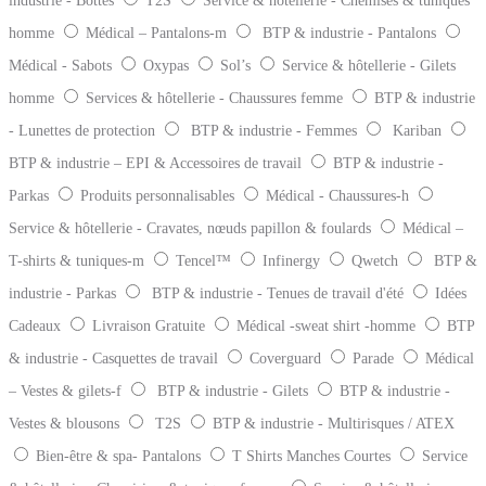
industrie - Bottes
T2S
Service & hôtellerie - Chemises & tuniques
homme
Médical – Pantalons-m
BTP & industrie - Pantalons
Médical - Sabots
Oxypas
Sol’s
Service & hôtellerie - Gilets
homme
Services & hôtellerie - Chaussures femme
BTP & industrie
- Lunettes de protection
BTP & industrie - Femmes
Kariban
BTP & industrie – EPI & Accessoires de travail
BTP & industrie -
Parkas
Produits personnalisables
Médical - Chaussures-h
Service & hôtellerie - Cravates, nœuds papillon & foulards
Médical –
T-shirts & tuniques-m
Tencel™
Infinergy
Qwetch
BTP &
industrie - Parkas
BTP & industrie - Tenues de travail d'été
Idées
Cadeaux
Livraison Gratuite
Médical -sweat shirt -homme
BTP
& industrie - Casquettes de travail
Coverguard
Parade
Médical
– Vestes & gilets-f
BTP & industrie - Gilets
BTP & industrie -
Vestes & blousons
T2S
BTP & industrie - Multirisques / ATEX
Bien-être & spa- Pantalons
T Shirts Manches Courtes
Service