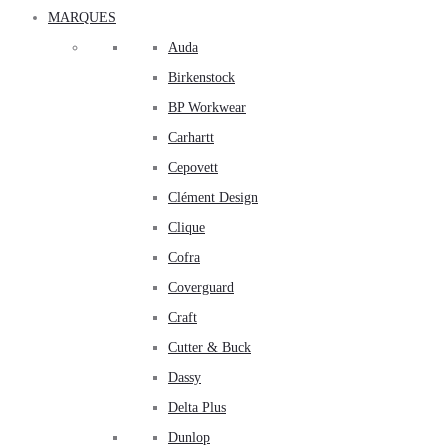
MARQUES
Auda
Birkenstock
BP Workwear
Carhartt
Cepovett
Clément Design
Clique
Cofra
Coverguard
Craft
Cutter & Buck
Dassy
Delta Plus
Dunlop