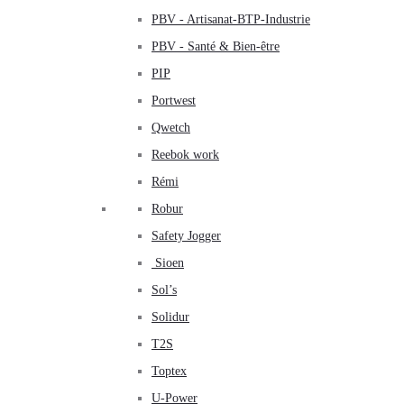
PBV - Artisanat-BTP-Industrie
PBV - Santé & Bien-être
PIP
Portwest
Qwetch
Reebok work
Rémi
Robur
Safety Jogger
Sioen
Sol’s
Solidur
T2S
Toptex
U-Power