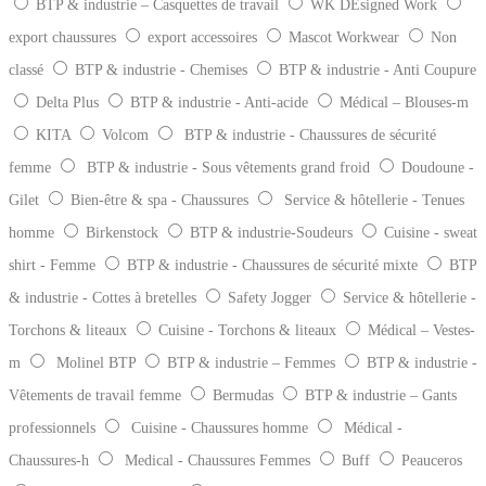
BTP & industrie – Casquettes de travail
WK DEsigned Work
export chaussures
export accessoires
Mascot Workwear
Non
classé
BTP & industrie - Chemises
BTP & industrie - Anti Coupure
Delta Plus
BTP & industrie - Anti-acide
Médical – Blouses-m
KITA
Volcom
BTP & industrie - Chaussures de sécurité
femme
BTP & industrie - Sous vêtements grand froid
Doudoune -
Gilet
Bien-être & spa - Chaussures
Service & hôtellerie - Tenues
homme
Birkenstock
BTP & industrie-Soudeurs
Cuisine - sweat
shirt - Femme
BTP & industrie - Chaussures de sécurité mixte
BTP
& industrie - Cottes à bretelles
Safety Jogger
Service & hôtellerie -
Torchons & liteaux
Cuisine - Torchons & liteaux
Médical – Vestes-
m
Molinel BTP
BTP & industrie – Femmes
BTP & industrie -
Vêtements de travail femme
Bermudas
BTP & industrie – Gants
professionnels
Cuisine - Chaussures homme
Médical -
Chaussures-h
Medical - Chaussures Femmes
Buff
Peauceros