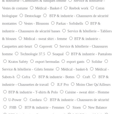
& hôtellerie - Chemisiers & tuniques femme
Service & hôtellerie -
Vestes de costume
Médical - Basket-f
Reebok work
Coton
biologique
Destockage
BTP & industrie - Chaussures de sécurité
montantes
Vestes - Blousons
Parkas - Softshells
BTP &
industrie – Chaussures de sécurité basses
Service & hôtellerie – Tabliers
& blouses
Médical - sweat shirt - femme
BTP & industrie -
Casquettes anti-heurt
Cepovett
Service & hôtellerie - Chaussures
homme
Technologie 37.5
Seaqual
BTP & industrie - Pantalons
Kratos Safety
export bermudas
export gants
Solidur
Service & hôtellerie - Gilets femme
Médical - basket-h
Médical -
Sabots-h
Cofra
BTP & industrie - Bottes
Craft
BTP &
industrie - Chaussettes de travail
JLF Pro
Moins Cher Qu'Ailleurs
BTP & industrie - T-shirts & Polo
Cuisine - sweat shirt - Homme
U-Power
Cordura
BTP & industrie - Chaussures de sécurité
FHB
BTP & industrie – Femmes
Sioen
New Balance