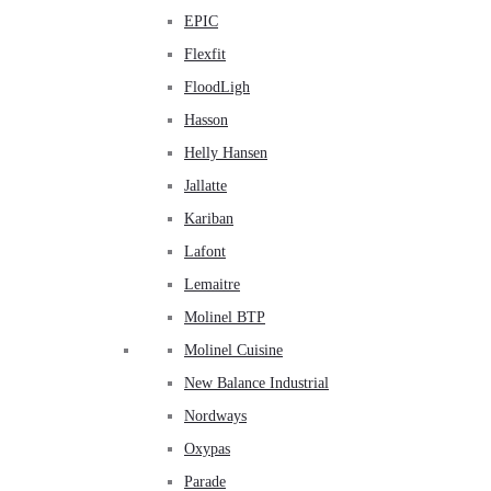
EPIC
Flexfit
FloodLigh
Hasson
Helly Hansen
Jallatte
Kariban
Lafont
Lemaitre
Molinel BTP
Molinel Cuisine
New Balance Industrial
Nordways
Oxypas
Parade