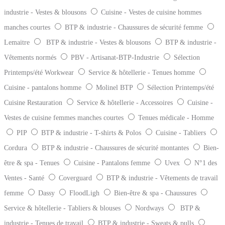
industrie - Vestes & blousons
Cuisine - Vestes de cuisine hommes
manches courtes
BTP & industrie - Chaussures de sécurité femme
Lemaitre
BTP & industrie - Vestes & blousons
BTP & industrie -
Vêtements normés
PBV - Artisanat-BTP-Industrie
Sélection
Printemps/été Workwear
Service & hôtellerie - Tenues homme
Cuisine - pantalons homme
Molinel BTP
Sélection Printemps/été
Cuisine Restauration
Service & hôtellerie - Accessoires
Cuisine -
Vestes de cuisine femmes manches courtes
Tenues médicale - Homme
PIP
BTP & industrie - T-shirts & Polos
Cuisine - Tabliers
Cordura
BTP & industrie - Chaussures de sécurité montantes
Bien-
être & spa - Tenues
Cuisine - Pantalons femme
Uvex
N°1 des
Ventes - Santé
Coverguard
BTP & industrie - Vêtements de travail
femme
Dassy
FloodLigh
Bien-être & spa - Chaussures
Service & hôtellerie - Tabliers & blouses
Nordways
BTP &
industrie - Tenues de travail
BTP & industrie - Sweats & pulls