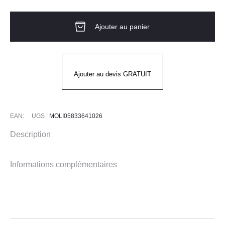
de
VESTE
Ajouter au panier
HOMME
ML
NEOSPIRIT
-
Ajouter au devis GRATUIT
BLANC/GRIS
EAN:
UGS :
MOLI05833641026
Description
Informations complémentaires