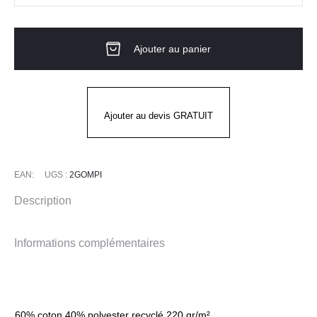
de
Veste
Ajouter au panier
GOMBO
PI
ML
Homme
Ajouter au devis GRATUIT
LAFONT
EAN:
UGS :
2GOMPI
Description
Informations complémentaires
60% coton 40% polyester recyclé 220 gr/m²