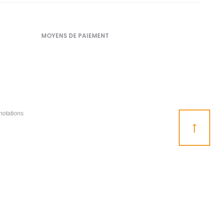
MOYENS DE PAIEMENT
notations
Go
to
top