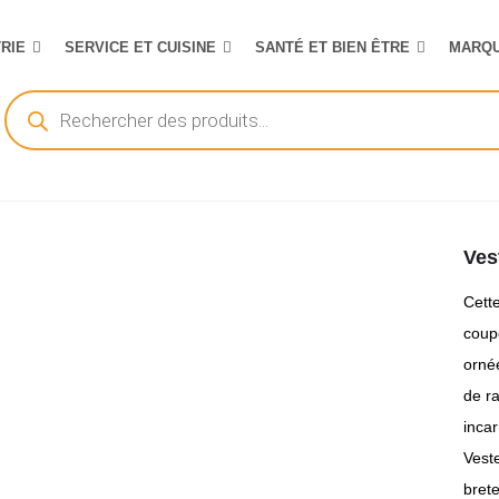
TRIE
SERVICE ET CUISINE
SANTÉ ET BIEN ÊTRE
MARQ
Recherche
de
produits
Ves
Cette
coupe
ornée
de ra
incar
Vest
bret