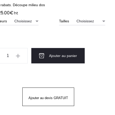
 rabats. Découpe milieu dos
25.00
€
ht
eurs
Tailles
ntité
Ajouter au panier
te
mme
NÉTIE
FONT
Ajouter au devis GRATUIT