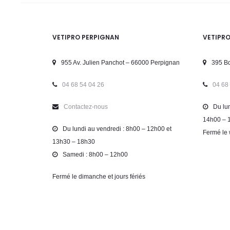
VETIPRO PERPIGNAN
VETIPR
955 Av. Julien Panchot – 66000 Perpignan
395 Bd
04 68 54 04 26
04 68
Contactez-nous
Du lun
14h00 – 
Du lundi au vendredi : 8h00 – 12h00 et
Fermé le 
13h30 – 18h30
Samedi : 8h00 – 12h00
Fermé le dimanche et jours fériés