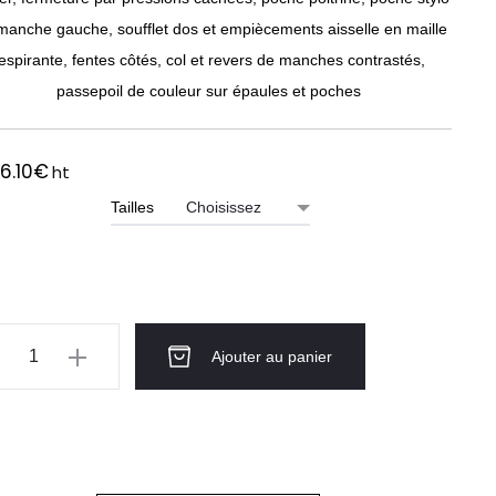
manche gauche, soufflet dos et empiècements aisselle en maille
espirante, fentes côtés, col et revers de manches contrastés,
passepoil de couleur sur épaules et poches
6.10
€
ht
Tailles
ntité
Ajouter au panier
STE
MME