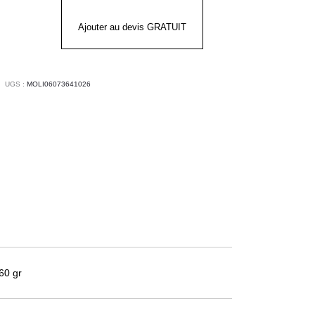
OSPIRIT
Ajouter au devis GRATUIT
ANC/GRIS
UGS :
MOLI06073641026
60 gr