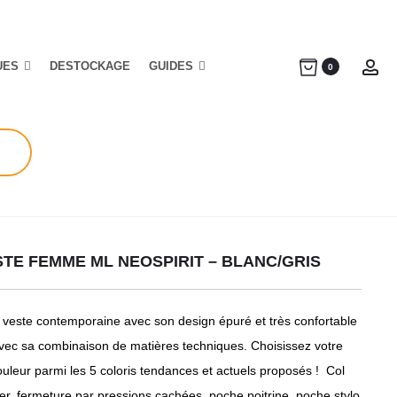
UES
DESTOCKAGE
GUIDES
Ac
0
TE FEMME ML NEOSPIRIT – BLANC/GRIS
veste contemporaine avec son design épuré et très confortable
vec sa combinaison de matières techniques. Choisissez votre
ouleur parmi les 5 coloris tendances et actuels proposés ! Col
cier, fermeture par pressions cachées, poche poitrine, poche stylo