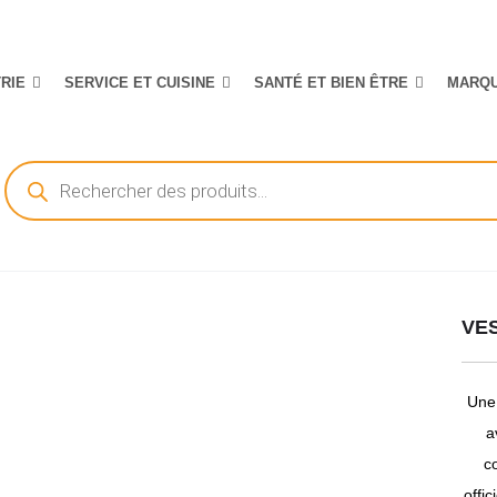
TRIE
SERVICE ET CUISINE
SANTÉ ET BIEN ÊTRE
MARQ
Recherche
de
produits
VES
Une 
a
c
offi