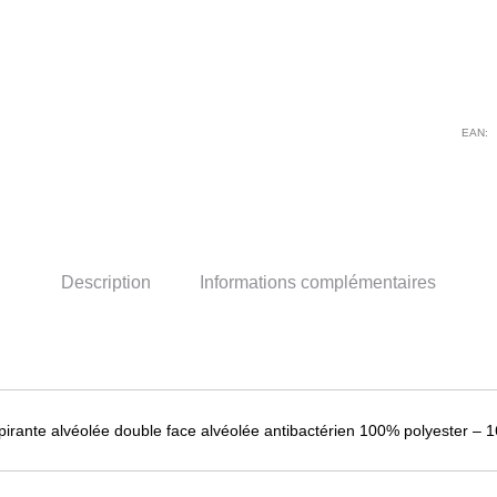
NE
-
BL
EAN:
Description
Informations complémentaires
pirante alvéolée double face alvéolée antibactérien 100% polyester – 1