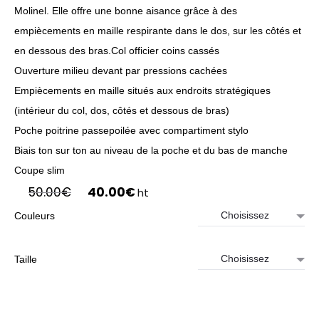
Molinel. Elle offre une bonne aisance grâce à des
empiècements en maille respirante dans le dos, sur les côtés et
en dessous des bras.Col officier coins cassés
Ouverture milieu devant par pressions cachées
Empiècements en maille situés aux endroits stratégiques
(intérieur du col, dos, côtés et dessous de bras)
Poche poitrine passepoilée avec compartiment stylo
Biais ton sur ton au niveau de la poche et du bas de manche
Coupe slim
Le
Le
50.00
€
40.00
€
ht
prix
prix
Couleurs
initial
actuel
était :
est :
50.00€.
40.00€.
Taille