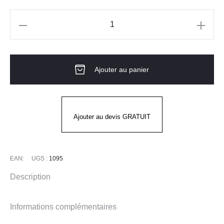
quantité
de
Veste
Ajouter au panier
de
cuisine
SIERRA
Homme
Ajouter au devis GRATUIT
MC
MOLINEL
EAN:
UGS :
1095
Description
Informations complémentaires