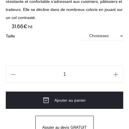
résistante et confortable s’adressant aux cuisiniers, pâtissiers et
traiteurs. Elle se décline dans de nombreux coloris en jouant sur
un col contrasté.
31.66
€
ht
Taille
quantité
de
Veste
Ajouter au panier
de
Cuisine
ML
Homme
Ajouter au devis GRATUIT