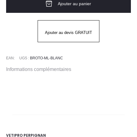
Ajouter au panier
De
Cuisine
Mixte
BROTO
Ajouter au devis GRATUIT
ML
Blanc
EAN:
UGS :
BROTO-ML-BLANC
Informations complémentaires
VETIPRO PERPIGNAN