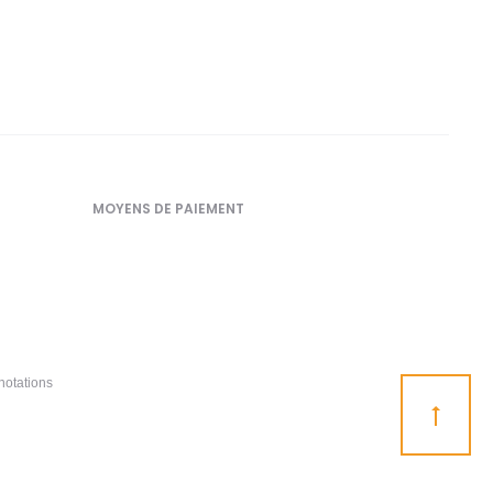
MOYENS DE PAIEMENT
notations
Go
to
top