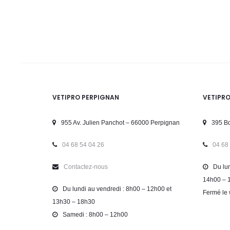
VETIPRO PERPIGNAN
VETIPR
955 Av. Julien Panchot – 66000 Perpignan
395 Bd
04 68 54 04 26
04 68
Contactez-nous
Du lun
14h00 – 
Du lundi au vendredi : 8h00 – 12h00 et
Fermé le 
13h30 – 18h30
Samedi : 8h00 – 12h00