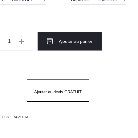
ntité
Ajouter au panier
te
sine
nches
gues
Ajouter au devis GRATUIT
mme
CALE
UGS :
ESCALE ML