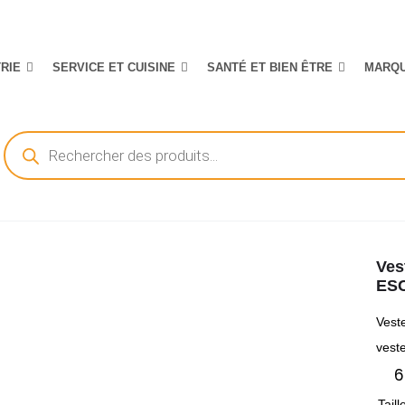
TRIE
SERVICE ET CUISINE
SANTÉ ET BIEN ÊTRE
MARQ
Recherche
de
produits
Ves
ES
Vest
veste
6
Taill