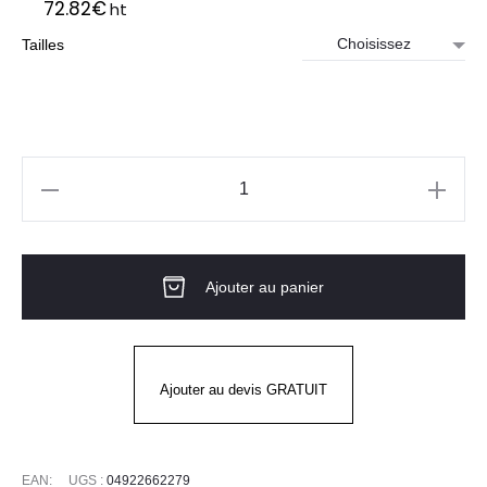
72.82
€
ht
Tailles
quantité
de
Veste
Ajouter au panier
de
cuisine
homme
TIM
Ajouter au devis GRATUIT
MC
Noir
EAN:
UGS :
04922662279