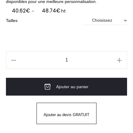
disponibles pour une meilleure personnalisation.
Plage
40.62
€
48.74
€
ht
–
de
Tailles
prix :
40.62€
à
48.74€
quantité
de
Veste
Ajouter au panier
de
cuisine
homme
AJIK
Ajouter au devis GRATUIT
ML
Blanc