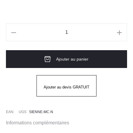
quantité
de
Veste
Ajouter au panier
de
cuisine
femme
SIENNE
Ajouter au devis GRATUIT
Noire
MC
EAN:
UGS :
SIENNE-MC-N
Informations complémentaires