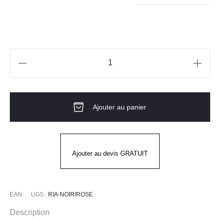
quantité
de
Veste
Ajouter au panier
De
Cuisine
Femme
RIA
Ajouter au devis GRATUIT
ML
Noir
Rose
EAN:
UGS :
RIA-NOIR/ROSE
Description