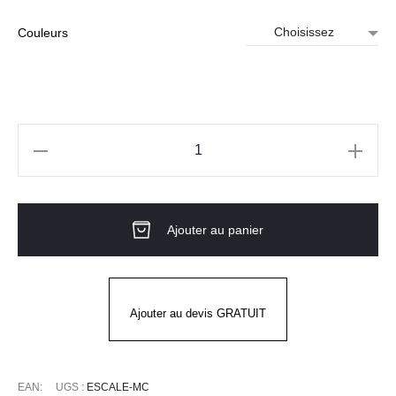
Couleurs
quantité
de
Veste
Ajouter au panier
de
cuisine
femme
manches
Ajouter au devis GRATUIT
courtes
–
ESCALE
EAN:
UGS :
ESCALE-MC