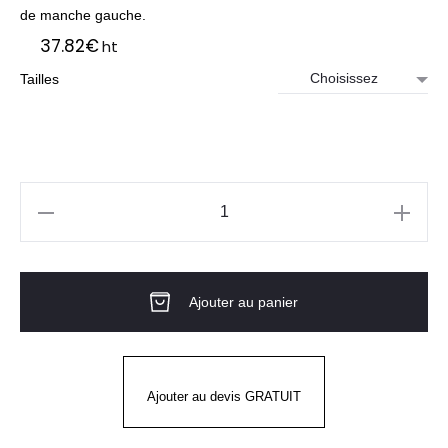
de manche gauche.
37.82
€
ht
Tailles
quantité
de
Veste
Ajouter au panier
de
cuisine
femme
Ginseng
Ajouter au devis GRATUIT
Rose