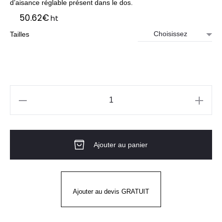
d’aisance réglable présent dans le dos.
50.62
€
ht
Tailles
quantité
de
Veste
Ajouter au panier
de
cuisine
femme
ENJOY
Ajouter au devis GRATUIT
MC
Noir