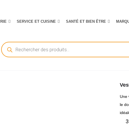
TRIE
SERVICE ET CUISINE
SANTÉ ET BIEN ÊTRE
MARQ
Recherche
de
produits
Ves
Une 
le do
idéal
3