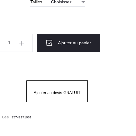
Tailles
ntité
Ajouter au panier
te
sine
mme
I
Ajouter au devis GRATUIT
nc
UGS :
35742171001