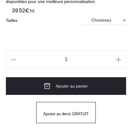
disponibles pour une meilleure personnalisation.
39.52
€
ht
Tailles
quantité
de
Veste
Ajouter au panier
de
cuisine
femme
AJIK
Ajouter au devis GRATUIT
MC
Blanc