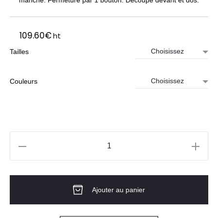
manche. Fermeture par 1 bouton. Découpe devant et dos.
109.60
€
ht
Tailles
Couleurs
quantité
de
VESTE
Ajouter au panier
DE
COSTUME