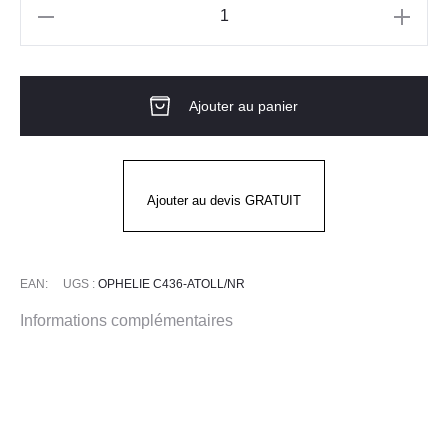
quantité
de
Tunique
Ajouter au panier
MC
OPHELIE
ATOLL
NOIR
Ajouter au devis GRATUIT
EAN:
UGS :
OPHELIE C436-ATOLL/NR
Informations complémentaires