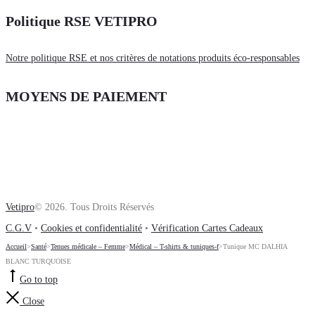
Politique RSE VETIPRO
Notre politique RSE et nos critères de notations produits éco-responsables
MOYENS DE PAIEMENT
Vetipro
© 2026. Tous Droits Réservés
C.G.V
•
Cookies et confidentialité
•
Vérification Cartes Cadeaux
Accueil
>
Santé
>
Tenues médicale – Femme
>
Médical – T-shirts & tuniques-f
>
Tunique MC DALHIA
BLANC TURQUOISE
Go to top
Close