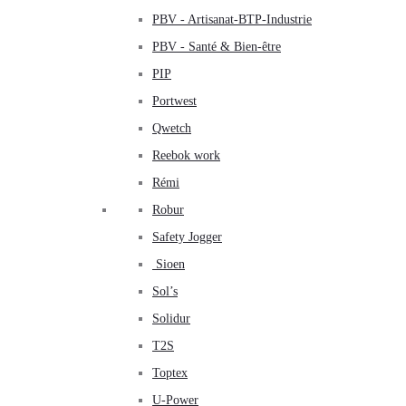
PBV - Artisanat-BTP-Industrie
PBV - Santé & Bien-être
PIP
Portwest
Qwetch
Reebok work
Rémi
Robur
Safety Jogger
Sioen
Sol’s
Solidur
T2S
Toptex
U-Power