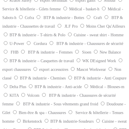
Kratos Safety
export bermudas
export gants
Solidur
Service & hôtellerie - Gilets femme
Médical - basket-h
Médical -
Sabots-h
Cofra
BTP & industrie - Bottes
Craft
BTP &
industrie - Chaussettes de travail
JLF Pro
Moins Cher Qu'Ailleurs
BTP & industrie - T-shirts & Polo
Cuisine - sweat shirt - Homme
U-Power
Cordura
BTP & industrie - Chaussures de sécurité
FHB
BTP & industrie – Femmes
Sioen
New Balance
BTP & industrie – Casquettes de travail
WK DEsigned Work
export chaussures
export accessoires
Mascot Workwear
Non
classé
BTP & industrie - Chemises
BTP & industrie - Anti Coupure
Delta Plus
BTP & industrie - Anti-acide
Médical – Blouses-m
KITA
Volcom
BTP & industrie - Chaussures de sécurité
femme
BTP & industrie - Sous vêtements grand froid
Doudoune -
Gilet
Bien-être & spa - Chaussures
Service & hôtellerie - Tenues
homme
Birkenstock
BTP & industrie-Soudeurs
Cuisine - sweat