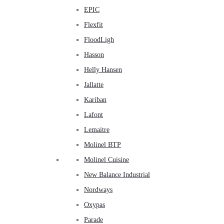
EPIC
Flexfit
FloodLigh
Hasson
Helly Hansen
Jallatte
Kariban
Lafont
Lemaitre
Molinel BTP
Molinel Cuisine
New Balance Industrial
Nordways
Oxypas
Parade