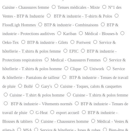
Cuisine - Chaussures femme
Tenues médicales - Mixte
N°1 des
Ventes - BTP & Industrie
BTP & industrie - T-shirts & Polos
FloodLigh Hommes
BTP & industrie - Combinaisons
BTP &
industrie - Protections auditives
Kariban
Médical - Blouses-h
Oeko-Tex
BTP & industrie - Gilets
Portwest
Service &
hôtellerie - T.shirts & polos femme
EPIC
BTP & industrie -
Protections respiratoires
Medical - Chaussures Femmes
Service &
hôtellerie - T.shirts & polos homme
Clique
Uniwork
Service
& hôtellerie - Pantalons de tailleur
BTP & industrie - Tenues de travail
de pluie
Bollé
Gary's
Cuisine - Toques, calots & casquettes
Cuisine - T.shirt & polos homme
Cuisine - T.shirts & polos femme
BTP & industrie - Vêtements normés
BTP & industrie - Tenues de
travail de pluie
G-Heat
export accueil
BTP & industrie -
Blouses & tabliers
Cuisine - Chaussures homme
Médical - Vestes &
gilets-h
MSA
Service & hôtellerie - Jupes & robes
Bien-être &