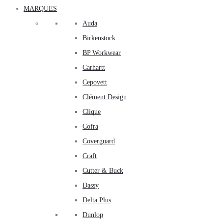
MARQUES
Auda
Birkenstock
BP Workwear
Carhartt
Cepovett
Clément Design
Clique
Cofra
Coverguard
Craft
Cutter & Buck
Dassy
Delta Plus
Dunlop