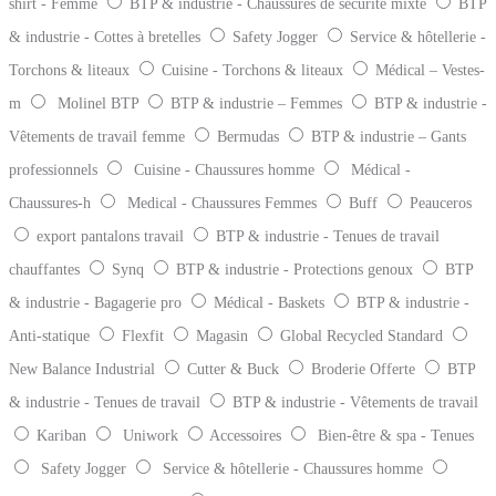
shirt - Femme
BTP & industrie - Chaussures de sécurité mixte
BTP
& industrie - Cottes à bretelles
Safety Jogger
Service & hôtellerie -
Torchons & liteaux
Cuisine - Torchons & liteaux
Médical – Vestes-
m
Molinel BTP
BTP & industrie – Femmes
BTP & industrie -
Vêtements de travail femme
Bermudas
BTP & industrie – Gants
professionnels
Cuisine - Chaussures homme
Médical -
Chaussures-h
Medical - Chaussures Femmes
Buff
Peauceros
export pantalons travail
BTP & industrie - Tenues de travail
chauffantes
Synq
BTP & industrie - Protections genoux
BTP
& industrie - Bagagerie pro
Médical - Baskets
BTP & industrie -
Anti-statique
Flexfit
Magasin
Global Recycled Standard
New Balance Industrial
Cutter & Buck
Broderie Offerte
BTP
& industrie - Tenues de travail
BTP & industrie - Vêtements de travail
Kariban
Uniwork
Accessoires
Bien-être & spa - Tenues
Safety Jogger
Service & hôtellerie - Chaussures homme