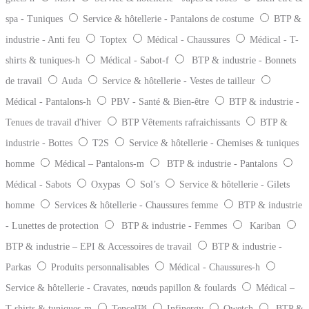
spa - Tuniques
Service & hôtellerie - Pantalons de costume
BTP &
industrie - Anti feu
Toptex
Médical - Chaussures
Médical - T-
shirts & tuniques-h
Médical - Sabot-f
BTP & industrie - Bonnets
de travail
Auda
Service & hôtellerie - Vestes de tailleur
Médical - Pantalons-h
PBV - Santé & Bien-être
BTP & industrie -
Tenues de travail d'hiver
BTP Vêtements rafraichissants
BTP &
industrie - Bottes
T2S
Service & hôtellerie - Chemises & tuniques
homme
Médical – Pantalons-m
BTP & industrie - Pantalons
Médical - Sabots
Oxypas
Sol’s
Service & hôtellerie - Gilets
homme
Services & hôtellerie - Chaussures femme
BTP & industrie
- Lunettes de protection
BTP & industrie - Femmes
Kariban
BTP & industrie – EPI & Accessoires de travail
BTP & industrie -
Parkas
Produits personnalisables
Médical - Chaussures-h
Service & hôtellerie - Cravates, nœuds papillon & foulards
Médical –
T-shirts & tuniques-m
Tencel™
Infinergy
Qwetch
BTP &