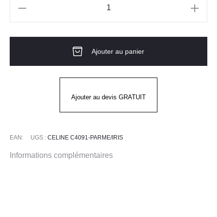
quantité
de
Tunique
Ajouter au panier
MC
CELINE
PARME
IRIS
Ajouter au devis GRATUIT
EAN:
UGS :
CELINE C4091-PARME/IRIS
Informations complémentaires