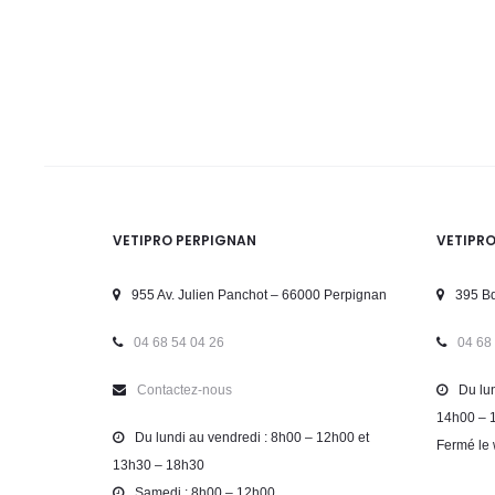
VETIPRO PERPIGNAN
VETIPR
955 Av. Julien Panchot – 66000 Perpignan
395 Bd
04 68 54 04 26
04 68
Contactez-nous
Du lun
14h00 – 
Du lundi au vendredi : 8h00 – 12h00 et
Fermé le 
13h30 – 18h30
Samedi : 8h00 – 12h00