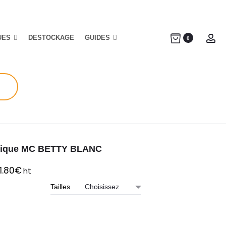
UES
DESTOCKAGE
GUIDES
Ac
0
ique MC BETTY BLANC
1.80
€
ht
Tailles