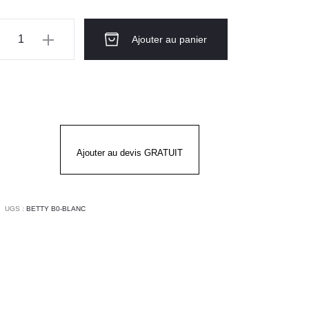
ntité
Ajouter au panier
ique
TTY
ANC
Ajouter au devis GRATUIT
UGS :
BETTY B0-BLANC