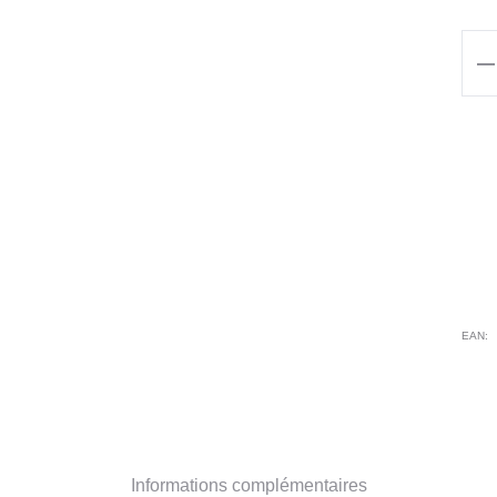
qua
de
Tun
MC
BE
BL
EAN:
Informations complémentaires