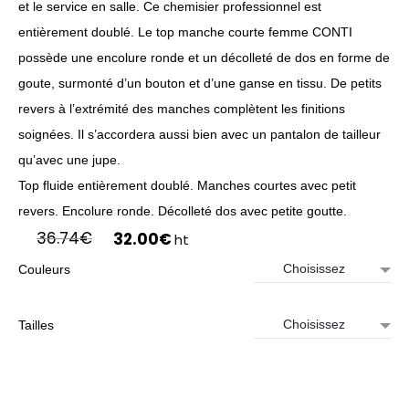
et le service en salle. Ce chemisier professionnel est
entièrement doublé. Le top manche courte femme CONTI
possède une encolure ronde et un décolleté de dos en forme de
goute, surmonté d’un bouton et d’une ganse en tissu. De petits
revers à l’extrémité des manches complètent les finitions
soignées. Il s’accordera aussi bien avec un pantalon de tailleur
qu’avec une jupe.
Top fluide entièrement doublé. Manches courtes avec petit
revers. Encolure ronde. Décolleté dos avec petite goutte.
Le
Le
36.74
€
32.00
€
ht
prix
prix
Couleurs
initial
actuel
était :
est :
36.74€.
32.00€.
Tailles