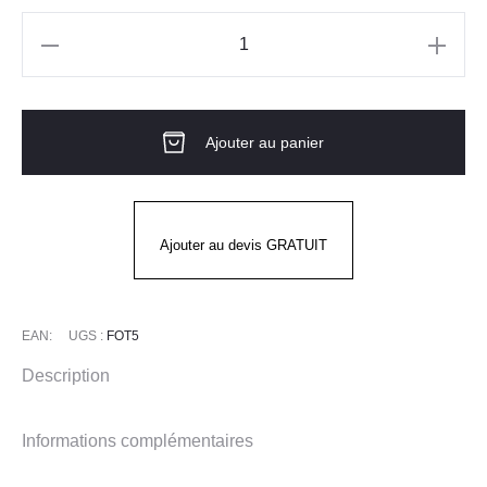
quantité
de
Top
Ajouter au panier
CONTI
Femme
LAFONT
Ajouter au devis GRATUIT
EAN:
UGS :
FOT5
Description
Informations complémentaires