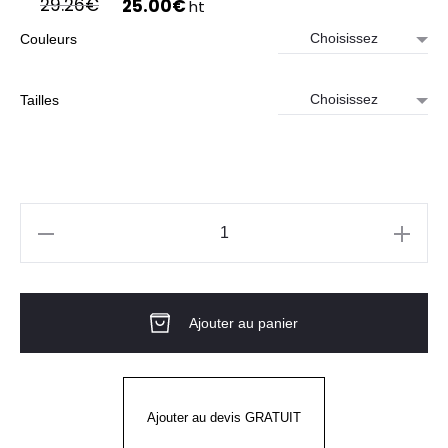
Le
Le
29.26
€
25.00
€
ht
prix
prix
Couleurs
initial
actuel
était :
est :
29.26€.
25.00€.
Tailles
quantité
de
Tee-
Ajouter au panier
Shirt
VIBES
Mixte
LAFONT
Ajouter au devis GRATUIT