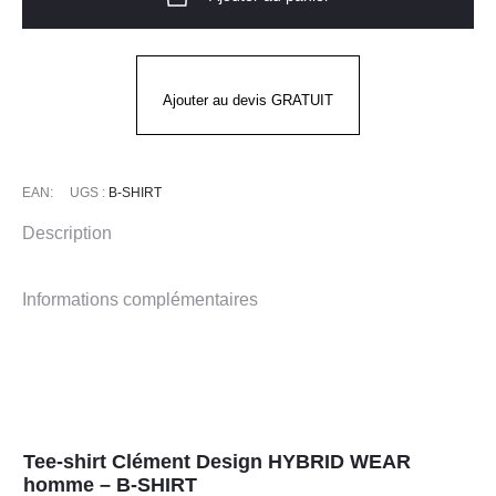
shirt
Clément
Design
HYBRID
Ajouter au devis GRATUIT
WEAR
homme
-
EAN:
UGS :
B-SHIRT
B-
Description
SHIRT
Informations complémentaires
Tee-shirt Clément Design HYBRID WEAR
homme – B-SHIRT