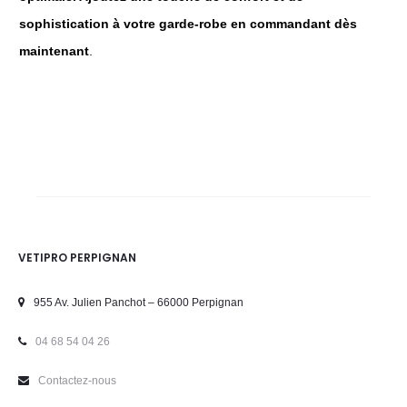
sophistication à votre garde-robe en commandant dès
maintenant
.
VETIPRO PERPIGNAN
955 Av. Julien Panchot – 66000 Perpignan
04 68 54 04 26
Contactez-nous