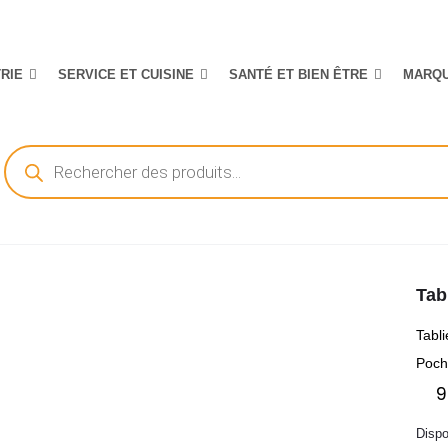
TRIE
SERVICE ET CUISINE
SANTÉ ET BIEN ÊTRE
MARQ
Recherche
de
produits
Tab
Tabl
Poch
9
Disp