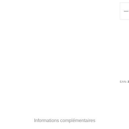
qua
de
Tabl
GE
Bla
EAN:
Informations complémentaires