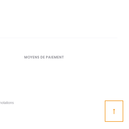
MOYENS DE PAIEMENT
notations
Go
to
top