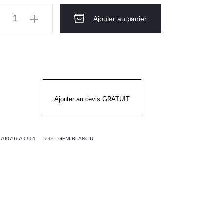
ntité
Ajouter au panier
ier
NIEVRE
nc
Ajouter au devis GRATUIT
3700791700901
UGS :
GENI-BLANC-U