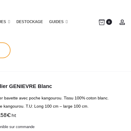
UES
DESTOCKAGE
GUIDES
Ac
0
lier GENIEVRE Blanc
ier bavette avec poche kangourou. Tissu 100% coton blanc.
e kangourou. T.U: Long 100 cm – large 100 cm.
.58
€
ht
onible sur commande