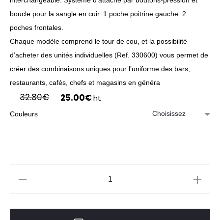
interchangeable. Système d’attache par boutons-pression et
boucle pour la sangle en cuir. 1 poche poitrine gauche. 2
poches frontales.
Chaque modèle comprend le tour de cou, et la possibilité
d’acheter des unités individuelles (Ref. 330600) vous permet de
créer des combinaisons uniques pour l’uniforme des bars,
restaurants, cafés, chefs et magasins en généra
Le
Le
32.80
€
25.00
€
ht
prix
prix
Couleurs
initial
actuel
était :
est :
32.80€.
25.00€.
quantité
de
TABLIER