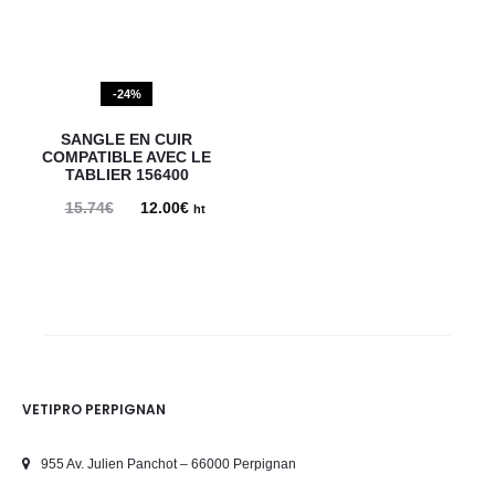
-24%
SANGLE EN CUIR
COMPATIBLE AVEC LE
TABLIER 156400
15.74
€
Le
12.00
€
Le
ht
prix
prix
initial
actuel
était :
est :
15.74€.
12.00€.
VETIPRO PERPIGNAN
955 Av. Julien Panchot – 66000 Perpignan