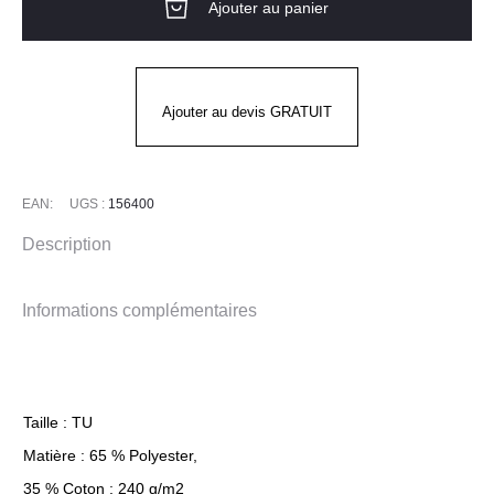
Ajouter au panier
À
BAVETTE
SANGLE
EN
Ajouter au devis GRATUIT
CUIR
GARY'S
EAN:
UGS :
156400
Description
Informations complémentaires
Taille : TU
Matière : 65 % Polyester,
35 % Coton ; 240 g/m2