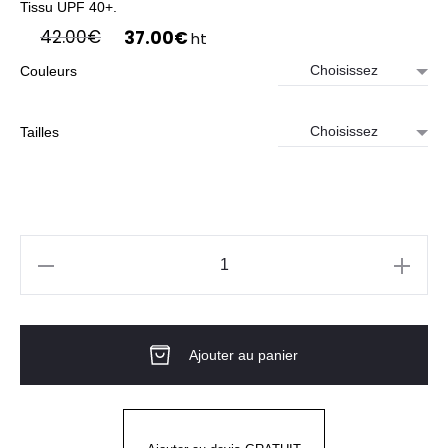
Tissu UPF 40+.
Le
Le
42.00
€
37.00
€
ht
prix
prix
Couleurs
initial
actuel
était :
est :
42.00€.
37.00€.
Tailles
quantité
de
T-
Ajouter au panier
SHIRT
TECH
HELLY
HANSEN