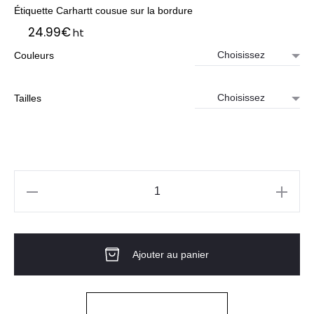
Étiquette Carhartt cousue sur la bordure
24.99
€
ht
Couleurs
Tailles
quantité
de
T-
Ajouter au panier
Shirt
Short-
Sleeve