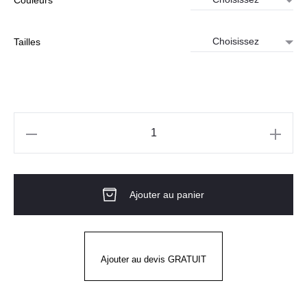
Tailles
quantité
de
T-
Ajouter au panier
shirt
marinière
manches
longues
Ajouter au devis GRATUIT
femme