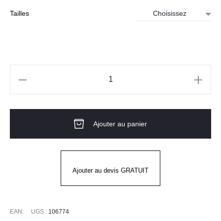
Tailles
quantité
de
T-
Ajouter au panier
shirt
Hamilton
Graphic
Short
Ajouter au devis GRATUIT
Sleeve
CARHARTT
EAN:
UGS :
106774